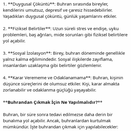
1. **Duygusal Çöküntü**: Buhran sırasında bireyler,
kendilerini umutsuz, depresif ve çaresiz hissedebilirler.
Yaşadıkları duygusal çöküntü, günlük yaşamlarını etkiler.
2. **Fiziksel Belirtiler**: Uzun süreli stres ve endişe, uyku
problemleri, baş ağrıları, mide sorunları gibi fiziksel belirtilere
yol açabilir.
3. **Sosyal İzolasyon**: Birey, buhran döneminde genellikle
yalnız kalma eğilimindedir. Sosyal ilişkilerde zayıflama,
insanlardan uzaklaşma gibi belirtiler gözlemlenir.
4. **Karar Verememe ve Odaklanamama**: Buhran, kişinin
düşünce süreçlerini de olumsuz etkiler. Kişi, karar almakta
zorlanabilir ve odaklanma güçlüğü yaşayabilir.
**
Buhrandan Çıkmak İçin Ne Yapılmalıdır?
**
Buhran, bir süre sonra tedavi edilmezse daha derin bir
bunalıma yol açabilir. Ancak, buhranlardan kurtulmak
mümkündür. İşte buhrandan çıkmak için yapılabilecekler: