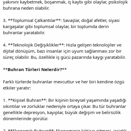
yakınını kaybetmek, boşanmak, iş kaybı gibi olaylar, psikolojik
buhrana neden olabilir.
3. **Toplumsal Çalkantılar**: Savaşlar, doğal afetler, siyasi
kargaşalar gibi toplumsal olaylar, bir toplumda derin
buhranlar yaratabilir.
4. **Teknolojik Değişiklikler**: Hızla gelişen teknolojiler ve
dijital dönüşüm, bazı insanlar için uyum sağlanması zor bir
süreç olabilir. Bu, özellikle iş gücü pazarında kaygı yaratabilir.
**
Buhran Türleri Nelerdir?
**
Farklı türlerde buhranlar mevcuttur ve her biri kendine özgü
etkiler yaratır:
1. **Kişisel Buhran**: Bir kişinin bireysel yaşamında yaşadığı
sıkıntılar ve zorluklar nedeniyle ortaya çıkar. Bu tür buhranlar
genellikle depresyon, kayıplar, büyük değişim ve belirsizlik
dönemlerinde görülür.
2. **Ekonomik Buhran**: Ekonominin kötüye gitmesi, işsizlik