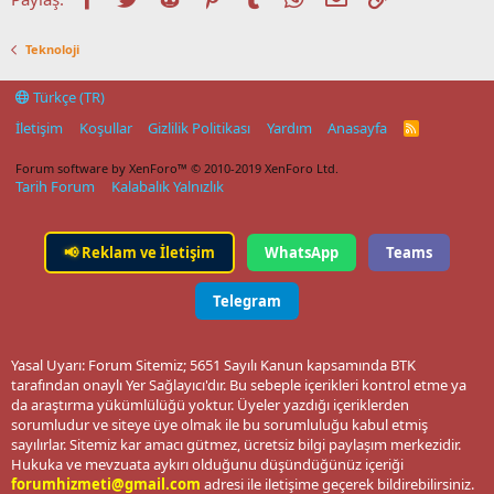
Teknoloji
Türkçe (TR)
İletişim
Koşullar
Gizlilik Politikası
Yardım
Anasayfa
R
S
S
Forum software by XenForo™
© 2010-2019 XenForo Ltd.
Tarih Forum
Kalabalık Yalnızlık
📢
Reklam ve İletişim
WhatsApp
Teams
Telegram
Yasal Uyarı: Forum Sitemiz; 5651 Sayılı Kanun kapsamında BTK
tarafından onaylı Yer Sağlayıcı'dır. Bu sebeple içerikleri kontrol etme ya
da araştırma yükümlülüğü yoktur. Üyeler yazdığı içeriklerden
sorumludur ve siteye üye olmak ile bu sorumluluğu kabul etmiş
sayılırlar. Sitemiz kar amacı gütmez, ücretsiz bilgi paylaşım merkezidir.
Hukuka ve mevzuata aykırı olduğunu düşündüğünüz içeriği
forumhizmeti@gmail.com
adresi ile iletişime geçerek bildirebilirsiniz.