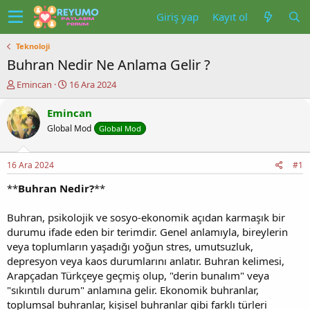
Giriş yap
Kayıt ol
Teknoloji
Buhran Nedir Ne Anlama Gelir ?
K
B
Emincan
16 Ara 2024
o
a
n
ş
Emincan
u
l
Global Mod
Global Mod
y
a
u
n
b
g
16 Ara 2024
#1
a
ı
ş
ç
**
Buhran Nedir?
**
l
t
a
a
Buhran, psikolojik ve sosyo-ekonomik açıdan karmaşık bir
t
r
durumu ifade eden bir terimdir. Genel anlamıyla, bireylerin
a
i
veya toplumların yaşadığı yoğun stres, umutsuzluk,
n
h
i
depresyon veya kaos durumlarını anlatır. Buhran kelimesi,
Arapçadan Türkçeye geçmiş olup, "derin bunalım" veya
"sıkıntılı durum" anlamına gelir. Ekonomik buhranlar,
toplumsal buhranlar, kişisel buhranlar gibi farklı türleri