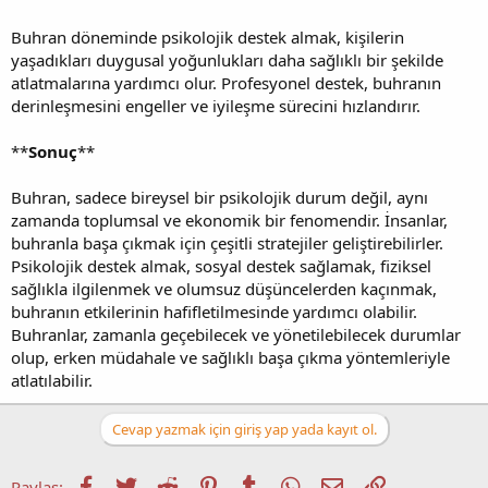
Buhran döneminde psikolojik destek almak, kişilerin
yaşadıkları duygusal yoğunlukları daha sağlıklı bir şekilde
atlatmalarına yardımcı olur. Profesyonel destek, buhranın
derinleşmesini engeller ve iyileşme sürecini hızlandırır.
**
Sonuç
**
Buhran, sadece bireysel bir psikolojik durum değil, aynı
zamanda toplumsal ve ekonomik bir fenomendir. İnsanlar,
buhranla başa çıkmak için çeşitli stratejiler geliştirebilirler.
Psikolojik destek almak, sosyal destek sağlamak, fiziksel
sağlıkla ilgilenmek ve olumsuz düşüncelerden kaçınmak,
buhranın etkilerinin hafifletilmesinde yardımcı olabilir.
Buhranlar, zamanla geçebilecek ve yönetilebilecek durumlar
olup, erken müdahale ve sağlıklı başa çıkma yöntemleriyle
atlatılabilir.
Cevap yazmak için giriş yap yada kayıt ol.
Facebook
Twitter
Reddit
Pinterest
Tumblr
WhatsApp
E-posta
Link
Paylaş: