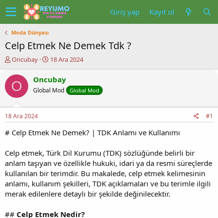
Giriş yap
Kayıt ol
Moda Dünyası
Celp Etmek Ne Demek Tdk ?
K
B
Oncubay
18 Ara 2024
o
a
n
ş
Oncubay
O
u
l
Global Mod
Global Mod
y
a
u
n
b
g
18 Ara 2024
#1
a
ı
ş
ç
# Celp Etmek Ne Demek? | TDK Anlamı ve Kullanımı
l
t
a
a
Celp etmek, Türk Dil Kurumu (TDK) sözlüğünde belirli bir
t
r
anlam taşıyan ve özellikle hukuki, idari ya da resmi süreçlerde
a
i
kullanılan bir terimdir. Bu makalede, celp etmek kelimesinin
n
h
i
anlamı, kullanım şekilleri, TDK açıklamaları ve bu terimle ilgili
merak edilenlere detaylı bir şekilde değinilecektir.
##
Celp Etmek Nedir?