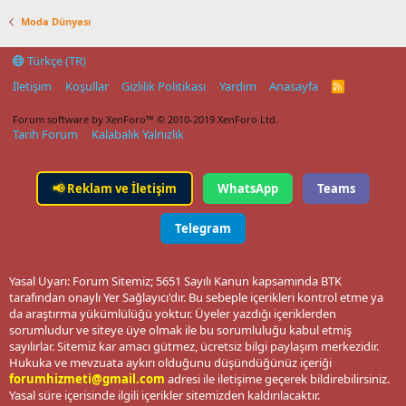
Moda Dünyası
Türkçe (TR)
İletişim
Koşullar
Gizlilik Politikası
Yardım
Anasayfa
R
S
S
Forum software by XenForo™
© 2010-2019 XenForo Ltd.
Tarih Forum
Kalabalık Yalnızlık
📢
Reklam ve İletişim
WhatsApp
Teams
Telegram
Yasal Uyarı: Forum Sitemiz; 5651 Sayılı Kanun kapsamında BTK
tarafından onaylı Yer Sağlayıcı'dır. Bu sebeple içerikleri kontrol etme ya
da araştırma yükümlülüğü yoktur. Üyeler yazdığı içeriklerden
sorumludur ve siteye üye olmak ile bu sorumluluğu kabul etmiş
sayılırlar. Sitemiz kar amacı gütmez, ücretsiz bilgi paylaşım merkezidir.
Hukuka ve mevzuata aykırı olduğunu düşündüğünüz içeriği
forumhizmeti@gmail.com
adresi ile iletişime geçerek bildirebilirsiniz.
Yasal süre içerisinde ilgili içerikler sitemizden kaldırılacaktır.