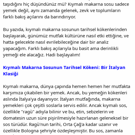
taşıdığını hiç düşündünüz mü? Kıymalı makarna sosu sadece
yemek değil, aynı zamanda gelenek, zevk ve toplumların
farklı bakış açılarını da barındırıyor.
Bu yazıda, kıymalı makarna sosunun tarihsel kökenlerinden
başlayarak, günümüz mutfak kültürüne nasıl etki ettiğine, ve
hatta gelecekte nasıl evrilebileceğine dair bir analiz
yapacağım. Farklı bakış açılarıyla bu basit ama derinlikli
yemeği ele alacağız. Hadi başlayalım!
Kıymalı Makarna Sosunun Tarihsel Kökeni: Bir İtalyan
Klasiği
Kıymalı makarna, dünya çapında hemen hemen her mutfakta
karşımıza çıkabilen bir yemek. Ancak, bu yemeğin kökenleri
aslında İtalya'ya dayanıyor. İtalyan mutfağında, makarna
yemekleri çok çeşitli soslarla servis edilir. Ancak kıymalı sos,
özellikle "ragù" adıyla bilinir ve bu, etin, sebzelerin ve
domatesin uzun süre pişirilmesiyle hazırlanan geleneksel bir
sos türüdür. Ragù'nun tarihi, Orta Çağ'a kadar uzanır ve
özellikle Bologna şehriyle özdeşleşmiştir. Bu sos, zamanla