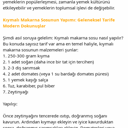
yemeklerin popülerleşmesi, zamanla yemek kültürünü
etkileyebilir ve yemeklerin toplumsal işlevi de değişebilir.
Kıymalı Makarna Sosunun Yapımı: Geleneksel Tarife
Modern Dokunuşlar
Şimdi asıl soruya gelelim: Kıymalı makarna sosu nasıl yapılır?
Bu konuda sayısız tarif var ama en temel haliyle, kıymalı
makarna sosunun malzemeleri şunlar:
1. 250-300 gram kıyma
2. 1 adet soğan (daha ince bir tat için tercihen)
3. 2-3 diş sarımsak
4. 2 adet domates (veya 1 su bardağı domates püresi)
5. 1 yemek kaşığı salça
6. Tuz, karabiber, pul biber
7. Zeytinyağı
Yapılışı:
Önce zeytinyağını tencerede ısıtıp, doğranmış soğanı
kavurun. Ardından kıymayı ekleyin ve iyice kavurduktan
sonra, doğranmış sarımsakları ekleyin. Domatesleri veya