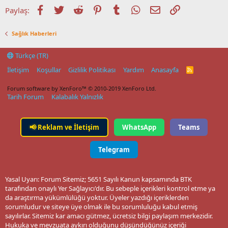
Facebook
Twitter
Reddit
Pinterest
Tumblr
WhatsApp
E-posta
Link
Paylaş:
Sağlık Haberleri
Türkçe (TR)
İletişim
Koşullar
Gizlilik Politikası
Yardım
Anasayfa
R
S
S
Forum software by XenForo™
© 2010-2019 XenForo Ltd.
Tarih Forum
Kalabalık Yalnızlık
📢
Reklam ve İletişim
WhatsApp
Teams
Telegram
Yasal Uyarı: Forum Sitemiz; 5651 Sayılı Kanun kapsamında BTK
tarafından onaylı Yer Sağlayıcı'dır. Bu sebeple içerikleri kontrol etme ya
da araştırma yükümlülüğü yoktur. Üyeler yazdığı içeriklerden
sorumludur ve siteye üye olmak ile bu sorumluluğu kabul etmiş
sayılırlar. Sitemiz kar amacı gütmez, ücretsiz bilgi paylaşım merkezidir.
Hukuka ve mevzuata aykırı olduğunu düşündüğünüz içeriği