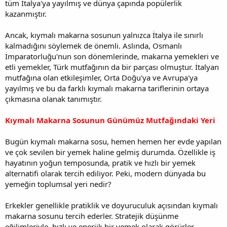
tüm İtalya'ya yayılmış ve dünya çapında popülerlik
kazanmıştır.
Ancak, kıymalı makarna sosunun yalnızca İtalya ile sınırlı
kalmadığını söylemek de önemli. Aslında, Osmanlı
İmparatorluğu'nun son dönemlerinde, makarna yemekleri ve
etli yemekler, Türk mutfağının da bir parçası olmuştur. İtalyan
mutfağına olan etkileşimler, Orta Doğu'ya ve Avrupa'ya
yayılmış ve bu da farklı kıymalı makarna tariflerinin ortaya
çıkmasına olanak tanımıştır.
Kıymalı Makarna Sosunun Günümüz Mutfağındaki Yeri
Bugün kıymalı makarna sosu, hemen hemen her evde yapılan
ve çok sevilen bir yemek haline gelmiş durumda. Özellikle iş
hayatının yoğun temposunda, pratik ve hızlı bir yemek
alternatifi olarak tercih ediliyor. Peki, modern dünyada bu
yemeğin toplumsal yeri nedir?
Erkekler genellikle pratiklik ve doyuruculuk açısından kıymalı
makarna sosunu tercih ederler. Stratejik düşünme
eğilimleriyle, hızlı ve enerjik bir yemek olarak görürler.