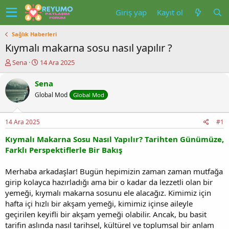
Giriş yap
Kayıt ol
Sağlık Haberleri
Kıymalı makarna sosu nasıl yapılır ?
K
B
Sena
14 Ara 2025
o
a
n
ş
Sena
u
l
Global Mod
Global Mod
y
a
u
n
b
g
14 Ara 2025
#1
a
ı
ş
ç
Kıymalı Makarna Sosu Nasıl Yapılır? Tarihten Günümüze,
l
t
Farklı Perspektiflerle Bir Bakış
a
a
t
r
Merhaba arkadaşlar! Bugün hepimizin zaman zaman mutfağa
a
i
girip kolayca hazırladığı ama bir o kadar da lezzetli olan bir
n
h
i
yemeği, kıymalı makarna sosunu ele alacağız. Kimimiz için
hafta içi hızlı bir akşam yemeği, kimimiz içinse aileyle
geçirilen keyifli bir akşam yemeği olabilir. Ancak, bu basit
tarifin aslında nasıl tarihsel, kültürel ve toplumsal bir anlam