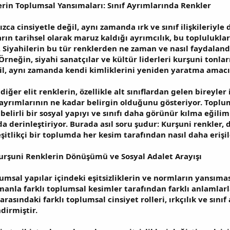
erin Toplumsal Yansımaları: Sınıf Ayrımlarında Renkler
zca cinsiyetle değil, aynı zamanda ırk ve sınıf ilişkileriyle d
arın tarihsel olarak maruz kaldığı ayrımcılık, bu toplulukl
 Siyahilerin bu tür renklerden ne zaman ve nasıl faydalandı
 Örneğin, siyahi sanatçılar ve kültür liderleri kurşuni tonl
ğil, aynı zamanda kendi kimliklerini yeniden yaratma amacı
diğer elit renklerin, özellikle alt sınıflardan gelen bireyler
f ayrımlarının ne kadar belirgin olduğunu gösteriyor. Toplu
belirli bir sosyal yapıyı ve sınıfı daha görünür kılma eğilimi,
a derinleştiriyor. Burada asıl soru şudur: Kurşuni renkler, 
şitlikçi bir toplumda her kesim tarafından nasıl daha erişile
urşuni Renklerin Dönüşümü ve Sosyal Adalet Arayışı
lumsal yapılar içindeki eşitsizliklerin ve normların yansım
manla farklı toplumsal kesimler tarafından farklı anlamlar
rasındaki farklı toplumsal cinsiyet rolleri, ırkçılık ve sınıf
ndirmiştir.