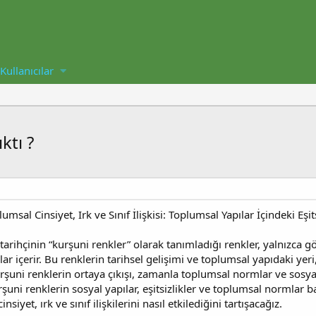
Kullanıcılar
ktı ?
msal Cinsiyet, Irk ve Sınıf İlişkisi: Toplumsal Yapılar İçindeki Eşits
tarihçinin “kurşuni renkler” olarak tanımladığı renkler, yalnızca gö
ar içerir. Bu renklerin tarihsel gelişimi ve toplumsal yapıdaki y
 Kurşuni renklerin ortaya çıkışı, zamanla toplumsal normlar ve sosy
 kurşuni renklerin sosyal yapılar, eşitsizlikler ve toplumsal normla
iyet, ırk ve sınıf ilişkilerini nasıl etkilediğini tartışacağız.