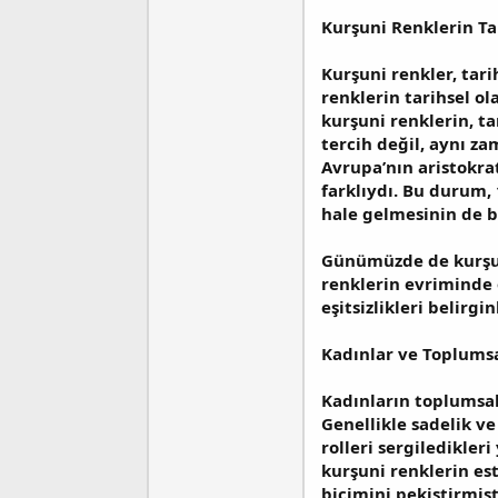
n
h
Kurşuni Renklerin Ta
i
Kurşuni renkler, tarih
renklerin tarihsel ol
kurşuni renklerin, t
tercih değil, aynı za
Avrupa’nın aristokrat
farklıydı. Bu durum, 
hale gelmesinin de b
Günümüzde de kurşuni
renklerin evriminde 
eşitsizlikleri belirg
Kadınlar ve Toplumsa
Kadınların toplumsal 
Genellikle sadelik ve
rolleri sergiledikler
kurşuni renklerin est
biçimini pekiştirmişt