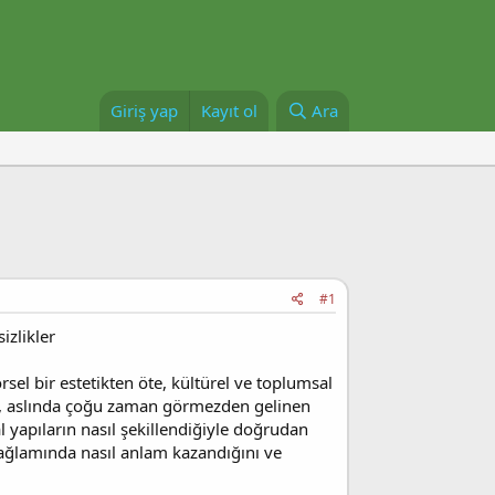
Giriş yap
Kayıt ol
Ara
#1
izlikler
rsel bir estetikten öte, kültürel ve toplumsal
eri, aslında çoğu zaman görmezden gelinen
al yapıların nasıl şekillendiğiyle doğrudan
r bağlamında nasıl anlam kazandığını ve