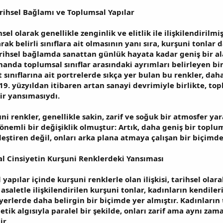
rihsel Bağlamı ve Toplumsal Yapılar
sel olarak genellikle zenginlik ve elitlik ile ilişkilendirilmi
arak belirli sınıflara ait olmasının yanı sıra, kurşuni tonla
arihsel bağlamda sanattan günlük hayata kadar geniş bir al
manda toplumsal sınıflar arasındaki ayrımları belirleyen bir
 sınıflarına ait portrelerde sıkça yer bulan bu renkler, dah
19. yüzyıldan itibaren artan sanayi devrimiyle birlikte, top
ir yansımasıydı.
 renkler, genellikle sakin, zarif ve soğuk bir atmosfer ya
önemli bir değişiklik olmuştur: Artık, daha geniş bir toplu
inleştiren değil, onları arka plana atmaya çalışan bir biçimd
l Cinsiyetin Kurşuni Renklerdeki Yansıması
yapılar içinde kurşuni renklerle olan ilişkisi, tarihsel olar
 asaletle ilişkilendirilen kurşuni tonlar, kadınların kendil
i yerlerde daha belirgin bir biçimde yer almıştır. Kadınları
etik algısıyla paralel bir şekilde, onları zarif ama aynı zam
ir.