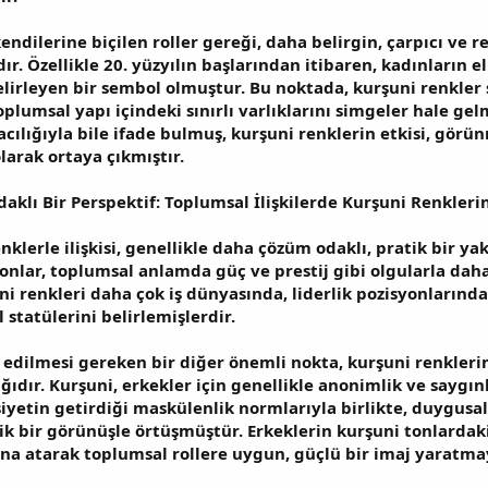
ndilerine biçilen roller gereği, daha belirgin, çarpıcı ve ren
r. Özellikle 20. yüzyılın başlarından itibaren, kadınların e
belirleyen bir sembol olmuştur. Bu noktada, kurşuni renkler
oplumsal yapı içindeki sınırlı varlıklarını simgeler hale gel
racılığıyla bile ifade bulmuş, kurşuni renklerin etkisi, gö
olarak ortaya çıkmıştır.
klı Bir Perspektif: Toplumsal İlişkilerde Kurşuni Renklerin
nklerle ilişkisi, genellikle daha çözüm odaklı, pratik bir ya
tonlar, toplumsal anlamda güç ve prestij gibi olgularla daha ç
ni renkleri daha çok iş dünyasında, liderlik pozisyonlarınd
statülerini belirlemişlerdir.
edilmesi gereken bir diğer önemli nokta, kurşuni renklerin
ıdır. Kurşuni, erkekler için genellikle anonimlik ve saygınl
iyetin getirdiği maskülenlik normlarıyla birlikte, duygusal
k bir görünüşle örtüşmüştür. Erkeklerin kurşuni tonlardaki
na atarak toplumsal rollere uygun, güçlü bir imaj yaratma