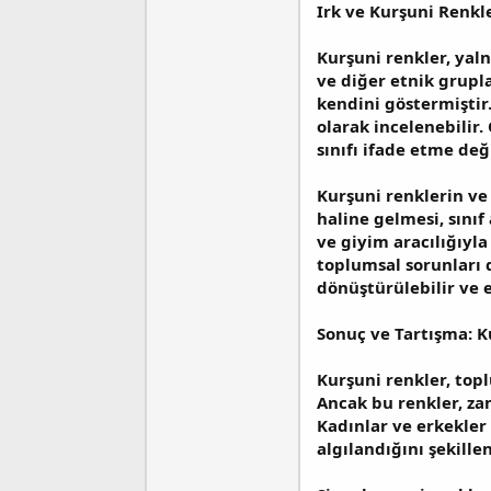
Irk ve Kurşuni Renkl
Kurşuni renkler, yalnı
ve diğer etnik grupl
kendini göstermiştir.
olarak incelenebilir.
sınıfı ifade etme de
Kurşuni renklerin ve 
haline gelmesi, sını
ve giyim aracılığıyla 
toplumsal sorunları d
dönüştürülebilir ve e
Sonuç ve Tartışma: K
Kurşuni renkler, top
Ancak bu renkler, za
Kadınlar ve erkekler a
algılandığını şekille