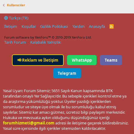
Kullanıcılar
Türkçe (TR)
İletişim
Koşullar
Gizlilik Politikası
Yardım
Anasayfa
R
S
S
Forum software by XenForo™
© 2010-2019 XenForo Ltd.
Tarih Forum
Kalabalık Yalnızlık
📢
Reklam ve İletişim
WhatsApp
Teams
Telegram
Yasal Uyarı: Forum Sitemiz; 5651 Sayılı Kanun kapsamında BTK
tarafından onaylı Yer Sağlayıcı'dır. Bu sebeple içerikleri kontrol etme ya
da araştırma yükümlülüğü yoktur. Üyeler yazdığı içeriklerden
sorumludur ve siteye üye olmak ile bu sorumluluğu kabul etmiş
sayılırlar. Sitemiz kar amacı gütmez, ücretsiz bilgi paylaşım merkezidir.
Hukuka ve mevzuata aykırı olduğunu düşündüğünüz içeriği
forumhizmeti@gmail.com
adresi ile iletişime geçerek bildirebilirsiniz.
Yasal süre içerisinde ilgili içerikler sitemizden kaldırılacaktır.