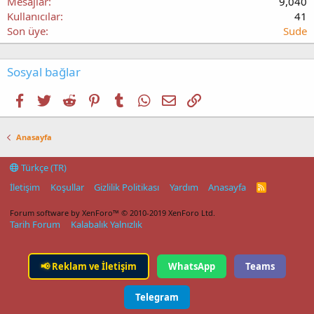
Mesajlar
9,040
Kullanıcılar
41
Son üye
Sude
Sosyal bağlar
Facebook
Twitter
Reddit
Pinterest
Tumblr
WhatsApp
E-posta
Link
Anasayfa
Türkçe (TR)
İletişim
Koşullar
Gizlilik Politikası
Yardım
Anasayfa
R
S
S
Forum software by XenForo™
© 2010-2019 XenForo Ltd.
Tarih Forum
Kalabalık Yalnızlık
📢
Reklam ve İletişim
WhatsApp
Teams
Telegram