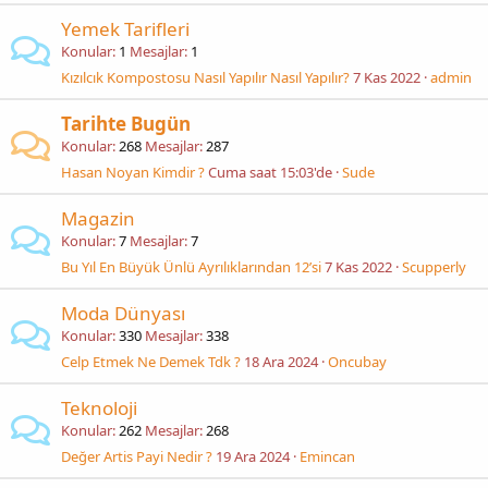
Yemek Tarifleri
Konular
1
Mesajlar
1
Kızılcık Kompostosu Nasıl Yapılır Nasıl Yapılır?
7 Kas 2022
admin
Tarihte Bugün
Konular
268
Mesajlar
287
Hasan Noyan Kimdir ?
Cuma saat 15:03'de
Sude
Magazin
Konular
7
Mesajlar
7
Bu Yıl En Büyük Ünlü Ayrılıklarından 12’si
7 Kas 2022
Scupperly
Moda Dünyası
Konular
330
Mesajlar
338
Celp Etmek Ne Demek Tdk ?
18 Ara 2024
Oncubay
Teknoloji
Konular
262
Mesajlar
268
Değer Artis Payi Nedir ?
19 Ara 2024
Emincan