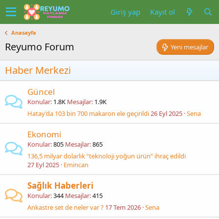
Giriş yap
Kayıt ol
Anasayfa
Reyumo Forum
Yeni mesajlar
Haber Merkezi
Güncel
Konular
1.8K
Mesajlar
1.9K
Hatay’da 103 bin 700 makaron ele geçirildi
26 Eyl 2025
Sena
Ekonomi
Konular
805
Mesajlar
865
136,5 milyar dolarlık “teknoloji yoğun ürün” ihraç edildi
27 Eyl 2025
Emincan
Sağlık Haberleri
Konular
344
Mesajlar
415
Ankastre set de neler var ?
17 Tem 2026
Sena