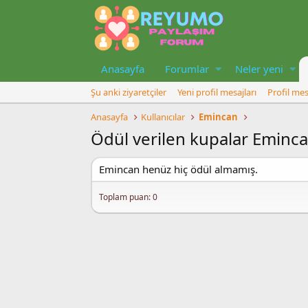
Anasayfa
Forumlar
Neler yeni
Şu anki ziyaretçiler
Yeni profil mesajları
Profil mes
Anasayfa
Kullanıcılar
Emincan
Ödül verilen kupalar Eminc
Emincan henüz hiç ödül almamış.
Toplam puan: 0