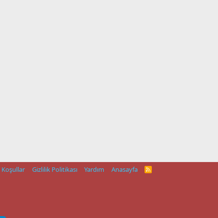
Koşullar
Gizlilik Politikası
Yardım
Anasayfa
R
S
S