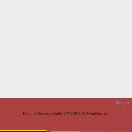
İletişim
Forum software by XenForo™
© 2010-2019 XenForo Ltd.