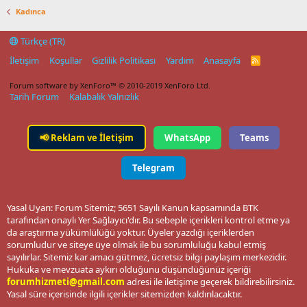
Kadınca
Türkçe (TR)
İletişim
Koşullar
Gizlilik Politikası
Yardım
Anasayfa
R
S
S
Forum software by XenForo™
© 2010-2019 XenForo Ltd.
Tarih Forum
Kalabalık Yalnızlık
📢
Reklam ve İletişim
WhatsApp
Teams
Telegram
Yasal Uyarı: Forum Sitemiz; 5651 Sayılı Kanun kapsamında BTK
tarafından onaylı Yer Sağlayıcı'dır. Bu sebeple içerikleri kontrol etme ya
da araştırma yükümlülüğü yoktur. Üyeler yazdığı içeriklerden
sorumludur ve siteye üye olmak ile bu sorumluluğu kabul etmiş
sayılırlar. Sitemiz kar amacı gütmez, ücretsiz bilgi paylaşım merkezidir.
Hukuka ve mevzuata aykırı olduğunu düşündüğünüz içeriği
forumhizmeti@gmail.com
adresi ile iletişime geçerek bildirebilirsiniz.
Yasal süre içerisinde ilgili içerikler sitemizden kaldırılacaktır.