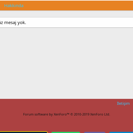
Hakkında
üz mesaj yok.
İletişim
Forum software by XenForo™
© 2010-2019 XenForo Ltd.