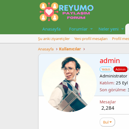
Anasayfa
Forumlar
Neler yeni
Şu anki ziyaretçiler
Yeni profil mesajları
Profil mes
Anasayfa
Kullanıcılar
admin
Yetkili
Admin
Administrator
Katılım
25 Eyl
Son görülme
Mesajlar
2,284
Bul