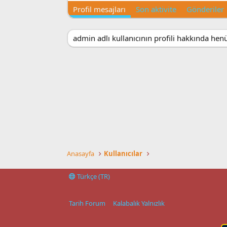
Profil mesajları
Son aktivite
Gönderiler
admin adlı kullanıcının profili hakkında hen
Anasayfa
Kullanıcılar
Türkçe (TR)
Tarih Forum
Kalabalık Yalnızlık