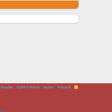
Koşullar
Gizlilik Politikası
Yardım
Anasayfa
R
S
S