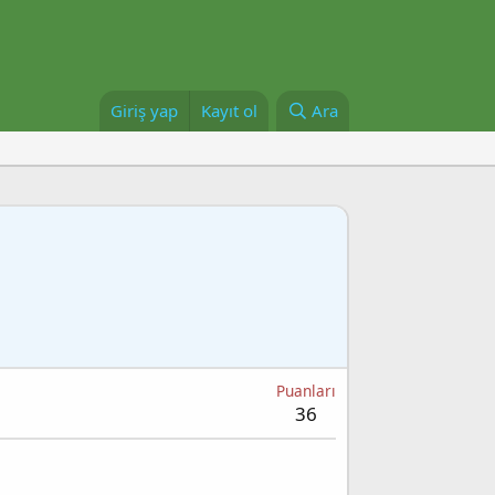
Giriş yap
Kayıt ol
Ara
Puanları
36