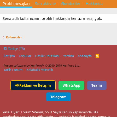
Profil mesajları
Son aktivite
Gönderiler
Hakkında
Sena adlı kullanıcının profili hakkında henüz mesaj yok.
Kullanıcılar
Türkçe (TR)
İletişim
Koşullar
Gizlilik Politikası
Yardım
Anasayfa
R
S
S
Forum software by XenForo™
© 2010-2019 XenForo Ltd.
Tarih Forum
Kalabalık Yalnızlık
📢
Reklam ve İletişim
WhatsApp
Teams
Telegram
Yasal Uyarı: Forum Sitemiz; 5651 Sayılı Kanun kapsamında BTK
tarafından onaylı Yer Sağlayıcı'dır. Bu sebeple içerikleri kontrol etme ya