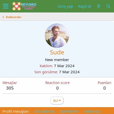
Giriş yap
Kayıt ol
Kullanıcılar
Sude
New member
Katılım
7 Mar 2024
Son görülme
7 Mar 2024
Mesajlar
Reaction score
Puanları
305
0
0
Bul
Profil mesajları
Son aktivite
Gönderiler
Hakkında