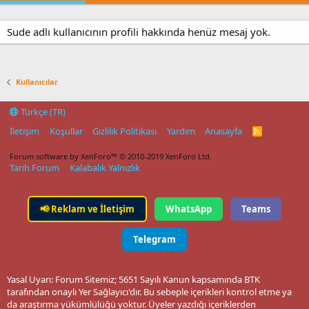
Sude adlı kullanıcının profili hakkında henüz mesaj yok.
Kullanıcılar
Türkçe (TR)
İletişim
Koşullar
Gizlilik Politikası
Yardım
Anasayfa
R
S
S
Forum software by XenForo™
© 2010-2019 XenForo Ltd.
Tarih Forum
Kalabalık Yalnızlık
📢
Reklam ve İletişim
WhatsApp
Teams
Telegram
Yasal Uyarı: Forum Sitemiz; 5651 Sayılı Kanun kapsamında BTK
tarafından onaylı Yer Sağlayıcı'dır. Bu sebeple içerikleri kontrol etme ya
da araştırma yükümlülüğü yoktur. Üyeler yazdığı içeriklerden