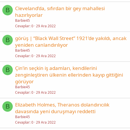
Cleveland’da, sıfırdan bir gey mahallesi
B
hazırlıyorlar
Barbie45
Cevaplar
0
29 Ara 2022
görüş | “Black Wall Street” 1921’de yakıldı, ancak
B
yeniden canlandırılıyor
Barbie45
Cevaplar
0
29 Ara 2022
Çin’in seçkin iş adamları, kendilerini
B
zenginleştiren ülkenin ellerinden kayıp gittiğini
görüyor
Barbie45
Cevaplar
0
29 Ara 2022
Elizabeth Holmes, Theranos dolandırıcılık
B
davasında yeni duruşmayı reddetti
Barbie45
Cevaplar
0
29 Ara 2022