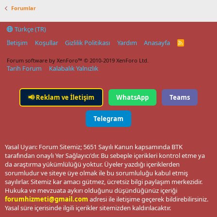
Forumlar
Türkçe (TR)
İletişim
Koşullar
Gizlilik Politikası
Yardım
Anasayfa
R
S
S
Forum software by XenForo™
© 2010-2019 XenForo Ltd.
Tarih Forum
Kalabalık Yalnızlık
📢
Reklam ve İletişim
WhatsApp
Teams
Telegram
Yasal Uyarı: Forum Sitemiz; 5651 Sayılı Kanun kapsamında BTK
tarafından onaylı Yer Sağlayıcı'dır. Bu sebeple içerikleri kontrol etme ya
da araştırma yükümlülüğü yoktur. Üyeler yazdığı içeriklerden
sorumludur ve siteye üye olmak ile bu sorumluluğu kabul etmiş
sayılırlar. Sitemiz kar amacı gütmez, ücretsiz bilgi paylaşım merkezidir.
Hukuka ve mevzuata aykırı olduğunu düşündüğünüz içeriği
forumhizmeti@gmail.com
adresi ile iletişime geçerek bildirebilirsiniz.
Yasal süre içerisinde ilgili içerikler sitemizden kaldırılacaktır.