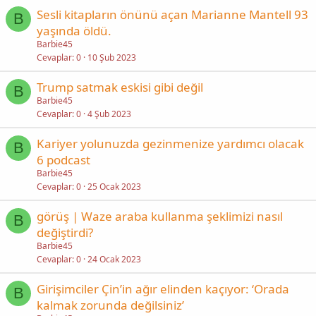
Sesli kitapların önünü açan Marianne Mantell 93
B
yaşında öldü.
Barbie45
Cevaplar
0
10 Şub 2023
Trump satmak eskisi gibi değil
B
Barbie45
Cevaplar
0
4 Şub 2023
Kariyer yolunuzda gezinmenize yardımcı olacak
B
6 podcast
Barbie45
Cevaplar
0
25 Ocak 2023
görüş | Waze araba kullanma şeklimizi nasıl
B
değiştirdi?
Barbie45
Cevaplar
0
24 Ocak 2023
Girişimciler Çin’in ağır elinden kaçıyor: ‘Orada
B
kalmak zorunda değilsiniz’