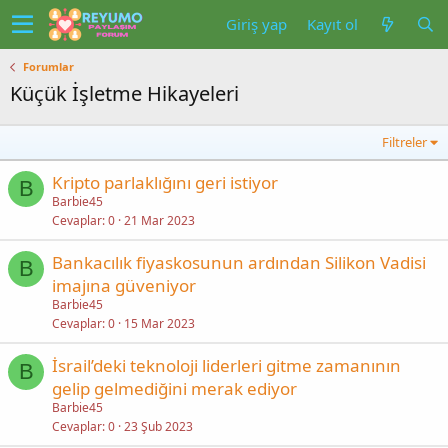
Giriş yap
Kayıt ol
Forumlar
Küçük İşletme Hikayeleri
Filtreler
Kripto parlaklığını geri istiyor
B
Barbie45
Cevaplar
0
21 Mar 2023
Bankacılık fiyaskosunun ardından Silikon Vadisi
B
imajına güveniyor
Barbie45
Cevaplar
0
15 Mar 2023
İsrail’deki teknoloji liderleri gitme zamanının
B
gelip gelmediğini merak ediyor
Barbie45
Cevaplar
0
23 Şub 2023