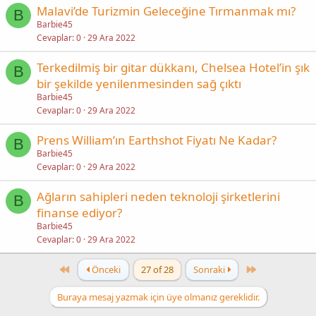
Malavi’de Turizmin Geleceğine Tırmanmak mı?
B
Barbie45
Cevaplar
0
29 Ara 2022
Terkedilmiş bir gitar dükkanı, Chelsea Hotel’in şık
B
bir şekilde yenilenmesinden sağ çıktı
Barbie45
Cevaplar
0
29 Ara 2022
Prens William’ın Earthshot Fiyatı Ne Kadar?
B
Barbie45
Cevaplar
0
29 Ara 2022
Ağların sahipleri neden teknoloji şirketlerini
B
finanse ediyor?
Barbie45
Cevaplar
0
29 Ara 2022
First
Last
Önceki
27 of 28
Sonraki
Buraya mesaj yazmak için üye olmanız gereklidir.